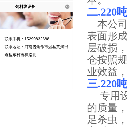
本。
饲料线设备
二.
220
本公司
表面形
联系手机：15290832688
层破损
联系地址：河南省焦作市温县黄河街
道盐东村吉祥路北
仓按照规
业效益
三.
220
专用设
的质量
足杀虫